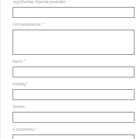
Jag tillverkar följande produkter:
Ditt meddelande: *
Namn *
Företag *
Telefon
E-postadress *