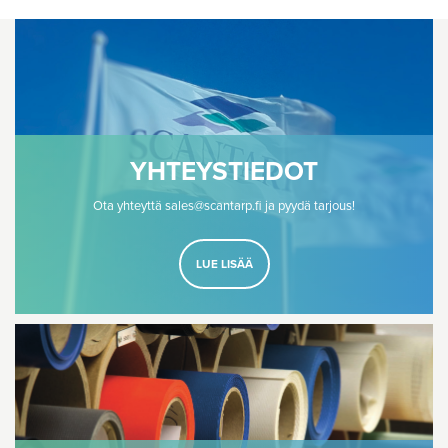
YHTEYSTIEDOT
Ota yhteyttä sales@scantarp.fi ja pyydä tarjous!
LUE LISÄÄ