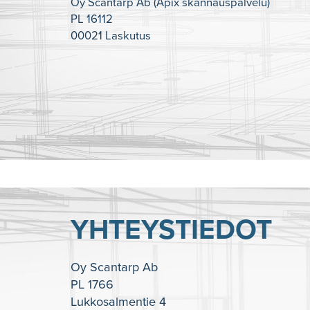
Oy Scantarp Ab (Apix skannauspalvelu)
PL 16112
00021 Laskutus
YHTEYSTIEDOT
Oy Scantarp Ab
PL 1766
Lukkosalmentie 4