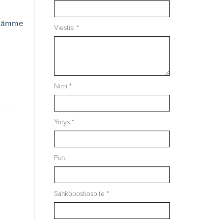
llämme
Viestisi *
Nimi *
Yritys *
Puh.
Sähköpostiosoite *