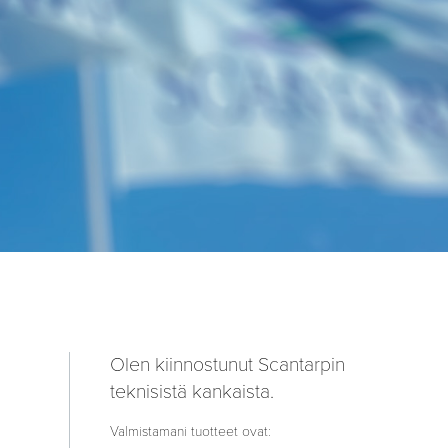
Olen kiinnostunut Scantarpin
teknisistä kankaista.
Valmistamani tuotteet ovat: