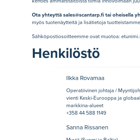
kenties ammattitaitoista tiimiä innovoimaan juur
Ota yhteyttä
sales@scantarp.fi
tai oheisella y
myös tuotenäytteitä ja lisätietoja tuotteistamme
Sähköpostiosoitteemme ovat muotoa: etunimi.
Henkilöstö
Ilkka Rovamaa
Operatiivinen johtaja / Myyntijoh
vienti Keski-Eurooppa ja globaal
markkina-alueet
+358 44 588 1149
Sanna Rissanen