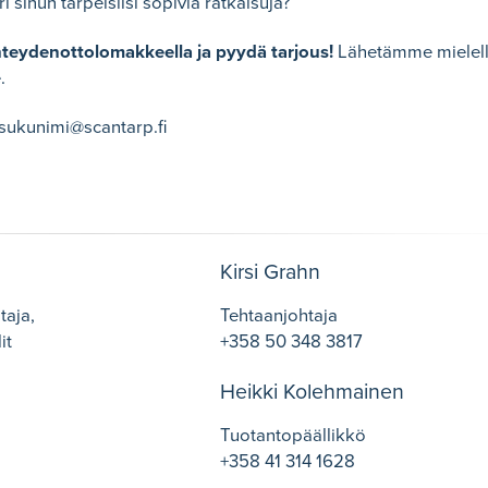
i sinun tarpeisiisi sopivia ratkaisuja?
hteydenottolomakkeella ja pyydä tarjous!
Lähetämme miele
.
sukunimi@scantarp.fi
Kirsi Grahn
taja,
Tehtaanjohtaja
it
+358 50 348 3817
Heikki Kolehmainen
Tuotantopäällikkö
+358 41 314 1628