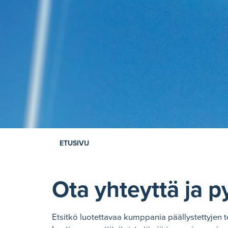
ETUSIVU
Ota yhteyttä ja p
Etsitkö luotettavaa kumppania päällystettyjen t