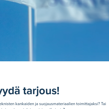
yydä tarjous!
eknisten kankaiden ja suojausmateriaalien toimittajaksi? Tai