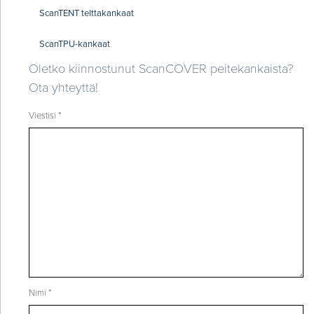
ScanTENT telttakankaat
ScanTPU-kankaat
Oletko kiinnostunut ScanCOVER peitekankaista?
Ota yhteyttä!
Viestisi *
Nimi *