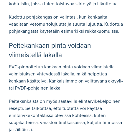
kohteisiin, joissa tulee toistuvaa siirtelyä ja liikuttelua.
Kudottu pohjakangas on valintasi, kun kankaalta
vaaditaan vetomurtolujuutta ja suurta lujuutta. Kudottua
pohjakangasta käytetään esimerkiksi rekkakuomuissa.
Peitekankaan pinta voidaan
viimeistellä lakalla
PVC-pinnoitetun kankaan pinta voidaan viimeistellä
valmistuksen yhteydessä lakalla, mikä helpottaa
kankaan käsittelyä. Kankaisiimme on valittavana akryyli-
tai PVDF-pohjainen lakka.
Peitekankaista on myös saatavilla elintarvikekelpoinen
resepti. Se tarkoittaa, että tuotetta voi käyttää
elintarvikekontaktissa olevissa kohteissa, kuten
suojakatteissa, varastointiratkaisuissa, kuljetinhihnoissa
ja säiliöissä.