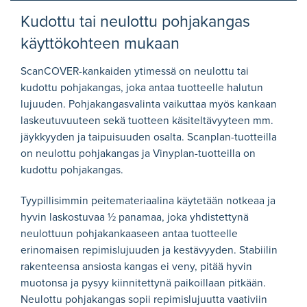
Kudottu tai neulottu pohjakangas
käyttökohteen mukaan
ScanCOVER-kankaiden ytimessä on neulottu tai
kudottu pohjakangas, joka antaa tuotteelle halutun
lujuuden. Pohjakangasvalinta vaikuttaa myös kankaan
laskeutuvuuteen sekä tuotteen käsiteltävyyteen mm.
jäykkyyden ja taipuisuuden osalta. Scanplan-tuotteilla
on neulottu pohjakangas ja Vinyplan-tuotteilla on
kudottu pohjakangas.
Tyypillisimmin peitemateriaalina käytetään notkeaa ja
hyvin laskostuvaa ½ panamaa, joka yhdistettynä
neulottuun pohjakankaaseen antaa tuotteelle
erinomaisen repimislujuuden ja kestävyyden. Stabiilin
rakenteensa ansiosta kangas ei veny, pitää hyvin
muotonsa ja pysyy kiinnitettynä paikoillaan pitkään.
Neulottu pohjakangas sopii repimislujuutta vaativiin