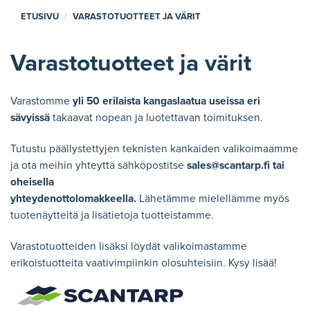
ETUSIVU
VARASTOTUOTTEET JA VÄRIT
Varastotuotteet ja värit
Varastomme
yli 50 erilaista kangaslaatua useissa eri
sävyissä
takaavat nopean ja luotettavan toimituksen.
Tutustu päällystettyjen teknisten kankaiden valikoimaamme
ja ota meihin yhteyttä sähköpostitse
sales@scantarp.fi
tai
oheisella
yhteydenottolomakkeella.
Lähetämme mielellämme myös
tuotenäytteitä ja lisätietoja tuotteistamme.
Varastotuotteiden lisäksi löydät valikoimastamme
erikoistuotteita vaativimpiinkin olosuhteisiin. Kysy lisää!