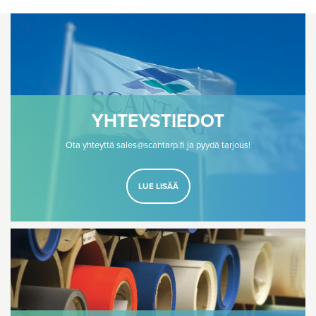
YHTEYSTIEDOT
Ota yhteyttä sales@scantarp.fi ja pyydä tarjous!
LUE LISÄÄ