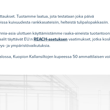
ittaukset. Tuotamme laatua, jota testataan joka päivä
ssa kuivuudesta rankkasateisiin, helteistä tulipalopakkasiin.
nnia-asia ulottuen käyttämistämme raaka-aineista tuotantoon
lit täyttävät EU:n
REACH-asetuksen
vaatimukset, jotka kos
ys- ja ympäristövaikutuksia.
ssa, Kuopion Kallansiltojen kupeessa 50 ammattilaisen vo