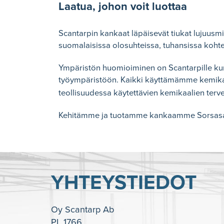
Laatua, johon voit luottaa
Scantarpin kankaat läpäisevät tiukat lujuusm
suomalaisissa olosuhteissa, tuhansissa kohtei
Ympäristön huomioiminen on Scantarpille ku
työympäristöön. Kaikki käyttämämme kemikaa
teollisuudessa käytettävien kemikaalien terve
Kehitämme ja tuotamme kankaamme Sorsasalo
YHTEYSTIEDOT
Oy Scantarp Ab
PL 1766