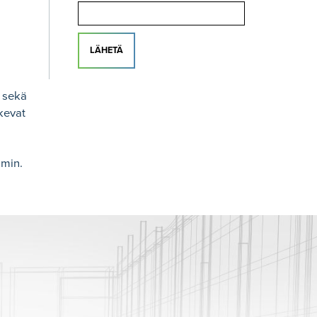
LÄHETÄ
 sekä
kevat
imin.