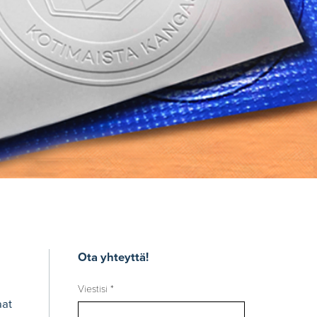
Ota yhteyttä!
Viestisi *
aat