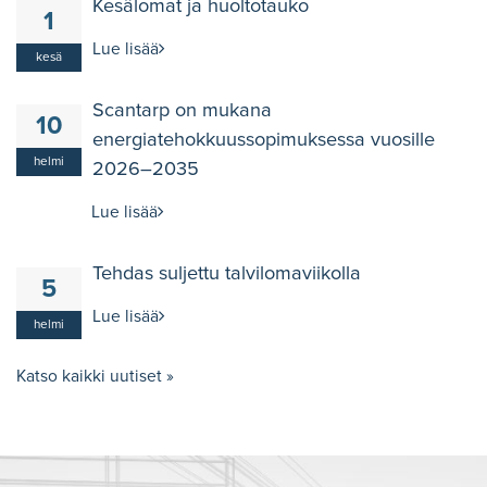
Kesälomat ja huoltotauko
1
Lue lisää
kesä
Scantarp on mukana
10
energiatehokkuussopimuksessa vuosille
helmi
2026–2035
Lue lisää
Tehdas suljettu talvilomaviikolla
5
Lue lisää
helmi
Katso kaikki uutiset »