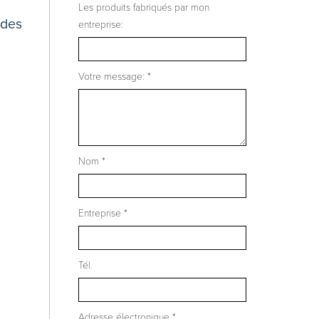
Les produits fabriqués par mon
 des
entreprise:
Votre message: *
Nom *
Entreprise *
Tél.
Adresse électronique *