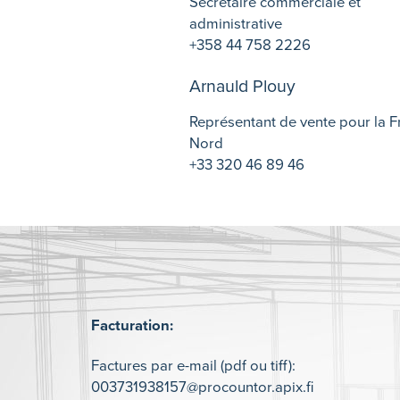
Secrétaire commerciale et
administrative
+358 44 758 2226
Arnauld Plouy
Représentant de vente pour la F
Nord
+33 320 46 89 46
Facturation​:
Factures par e-mail (pdf ou tiff):
003731938157@procountor.apix.fi