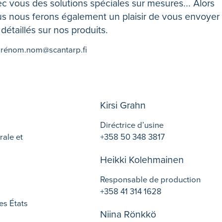
ec vous des solutions spéciales sur mesures... Alors
us nous ferons également un plaisir de vous envoyer
étaillés sur nos produits.
 prénom.nom@scantarp.fi
Kirsi Grahn
Diréctrice d’usine
ale et
+358 50 348 3817
Heikki Kolehmainen
Responsable de production
+358 41 314 1628
es États
Niina Rönkkö