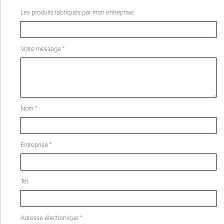
Les produits fabriqués par mon entreprise:
Votre message *
Nom *
Entreprise *
Tél.
Adresse électronique *