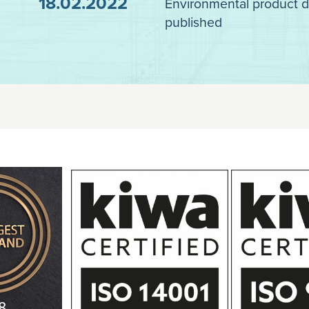
18.02.2022
Environmental product d
published