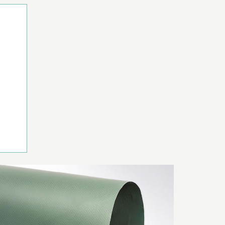
56
NPS:
(Net Promoter Score,
échelle de -100 á 100)
2022: 29