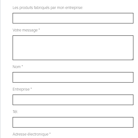
Les produits fabriqués par mon entreprise:
Votre message *
Nom *
Entreprise *
Tél.
Adresse électronique *